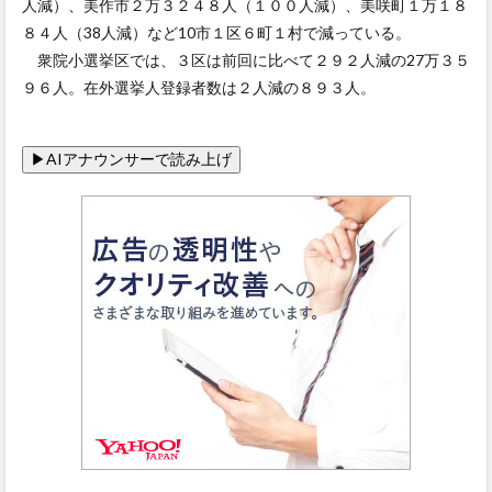
人減）、美作市２万３２４８人（１００人減）、美咲町１万１８
８４人（38人減）など10市１区６町１村で減っている。
衆院小選挙区では、３区は前回に比べて２９２人減の27万３５
９６人。在外選挙人登録者数は２人減の８９３人。