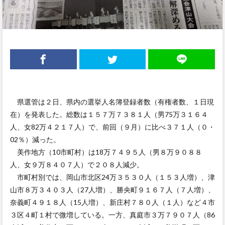
県選管は２日、県内の選挙人名簿登録者数（有権者数、１日現
在）を発表した。総数は１５７万７３８１人（男75万３１６４
人、女82万４２１７人）で、前回（９月）に比べ３７１人（０・
02％）減った。
美作地方（10市町村）は18万７４９５人（男８万９０８８
人、女９万８４０７人）で２０８人減少。
市町村別では、岡山市北区24万３５３０人（１５３人増）、津
山市８万３４０３人（27人増）、勝央町９１６７人（７人増）、
奈義町４９１８人（15人増）、新庄村７８０人（１人）など４市
３区４町１村で微増している。一方、真庭市３万７９０７人（86