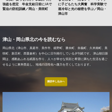
強盗を想定 年金支給日前にJAで
に子どもたち大興奮 科学実験で
緊迫の防犯訓練／岡山・美咲町
過冷却と光の秘密を学ぶ／岡山・
津山市
津山・岡山県北の今を読むなら
岡山県北（津山市、真庭市、美作市、鏡野町、勝央町、奈義町、久米南町、美
咲町、新庄村、西粟倉村）を中心に日刊発行している夕刊紙です。 津山朝日新
聞は、感動あふれる紙面を作り、人々が幸せな笑顔と希望に満ちた生活を過ご
せるように東奔西走し、地域の活性化へ微力を尽くしております。
購読申し込みへ