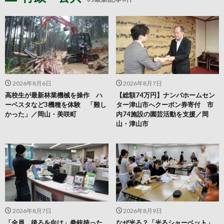
2026年8月6日
2026年8月7日
高校生が最新林業機械を操作 ハ
【総額74万円】ナンバホームセン
ーベスタなど3機種を体験 「難し
ター津山市へクーポン券寄付 市
かった」／岡山・美咲町
内74施設の園芸活動を支援／岡
山・津山市
2026年8月7日
2026年8月9日
「全員、後ろを向け」拳銃持った
なぜ光る？「光るシャーベット」