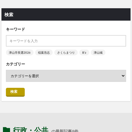
検索
キーワード
津山市長選2026
稲葉浩志
さくらまつり
B’z
津山城
カテゴリー
検索
行政・公共
の最新記事8件