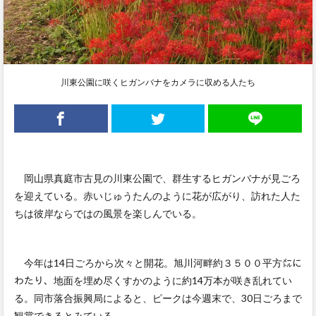
川東公園に咲くヒガンバナをカメラに収める人たち
岡山県真庭市古見の川東公園で、群生するヒガンバナが見ごろ
を迎えている。赤いじゅうたんのように花が広がり、訪れた人た
ちは彼岸ならではの風景を楽しんでいる。
今年は14日ごろから次々と開花。旭川河畔約３５００平方㍍に
わたり、地面を埋め尽くすかのように約14万本が咲き乱れてい
る。同市落合振興局によると、ピークは今週末で、30日ごろまで
観賞できるとみている。