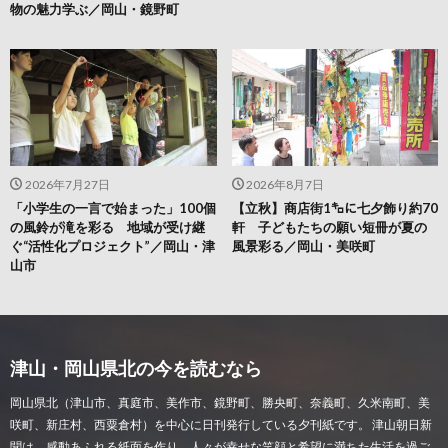
物の魅力学ぶ／岡山・鏡野町
2026年7月27日
2026年8月7日
「小学生の一言で始まった」100個
【立秋】商店街1㌔に七夕飾り約70
の風鈴が滝を彩る 地域が受け継
軒 子どもたちの願い短冊が夏の
ぐ“活性化プロジェクト”／岡山・津
風景彩る／岡山・美咲町
山市
津山・岡山県北の今を読むなら
岡山県北（津山市、真庭市、美作市、鏡野町、勝央町、奈義町、久米南町、美
咲町、新庄村、西粟倉村）を中心に日刊発行している夕刊紙です。 津山朝日新
聞は、感動あふれる紙面を作り、人々が幸せな笑顔と希望に満ちた生活を過ご