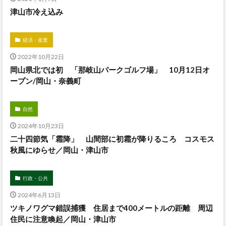
津山市冷え込み
経済・産業
2022年10月22日
岡山県北では初 「那岐山パークゴルフ場」 10月12日オ
ープン/岡山・奈義町
自然
2024年10月23日
二十四節気「霜降」 山間部に初霜が降りるころ コスモス
秋風にゆらせ／岡山・津山市
行政・公共
2024年6月13日
ツキノワグマ錯誤捕獲 住居まで400メートルの距離 周辺
住民に注意喚起／岡山・津山市