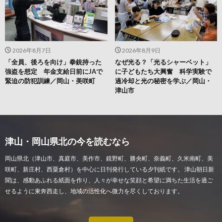
2026年8月7日
2026年8月9日
「全員、後ろを向け」拳銃持った
なぜ光る？「光るシャーベット」
強盗を想定 年金支給日前にJAで
に子どもたち大興奮 科学実験で
緊迫の防犯訓練／岡山・美咲町
過冷却と光の秘密を学ぶ／岡山・
津山市
津山・岡山県北の今を読むなら
岡山県北（津山市、真庭市、美作市、鏡野町、勝央町、奈義町、久米南町、美
咲町、新庄村、西粟倉村）を中心に日刊発行している夕刊紙です。 津山朝日新
聞は、感動あふれる紙面を作り、人々が幸せな笑顔と希望に満ちた生活を過ご
せるように東奔西走し、地域の活性化へ微力を尽くしております。