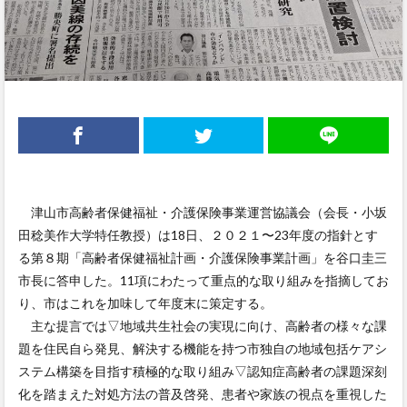
津山市高齢者保健福祉・介護保険事業運営協議会（会長・小坂
田稔美作大学特任教授）は18日、２０２１〜23年度の指針とす
る第８期「高齢者保健福祉計画・介護保険事業計画」を谷口圭三
市長に答申した。11項にわたって重点的な取り組みを指摘してお
り、市はこれを加味して年度末に策定する。
主な提言では▽地域共生社会の実現に向け、高齢者の様々な課
題を住民自ら発見、解決する機能を持つ市独自の地域包括ケアシ
ステム構築を目指す積極的な取り組み▽認知症高齢者の課題深刻
化を踏まえた対処方法の普及啓発、患者や家族の視点を重視した