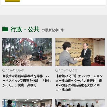
行政・公共
の最新記事8件
2026年8月6日
2026年8月7日
高校生が最新林業機械を操作 ハ
【総額74万円】ナンバホームセン
ーベスタなど3機種を体験 「難し
ター津山市へクーポン券寄付 市
かった」／岡山・美咲町
内74施設の園芸活動を支援／岡
山・津山市