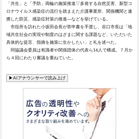
「共生」と「予防」両輪の施策推進▽多発する自然災害、新型コ
ロナウイルス感染症の流行を踏まえた介護事業所、関係機関と連
携した防災、感染症対策の推進―などを挙げている。
市役所を訪れた小坂田会長が答申書を手渡し、谷口市長は「地
域共生社会の実現や制度のはざまに関する課題など、いただいた
具体的な提言、指摘を施策に生かしたい」と礼を述べた。
同協議会委員は有識者や関係団体の代表ら16人で構成。７月か
ら４回にわたり審議を重ねていた。