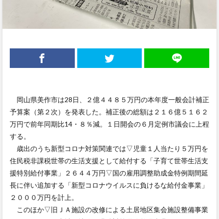
岡山県美作市は28日、２億４４８５万円の本年度一般会計補正
予算案（第２次）を発表した。補正後の総額は２１６億５１６２
万円で前年同期比14・８％減。１日開会の６月定例市議会に上程
する。
歳出のうち新型コロナ対策関連では▽児童１人当たり５万円を
住民税非課税世帯の生活支援として給付する「子育て世帯生活支
援特別給付事業」２６４４万円▽国の雇用調整助成金特例期間延
長に伴い追加する「新型コロナウイルスに負けるな給付金事業」
２０００万円を計上。
このほか▽旧ＪＡ施設の改修による土居地区集会施設整備事業