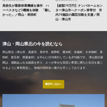
高校生が最新林業機械を操作 ハ
【総額74万円】ナンバホームセン
ーベスタなど3機種を体験 「難し
ター津山市へクーポン券寄付 市
かった」／岡山・美咲町
内74施設の園芸活動を支援／岡
山・津山市
津山・岡山県北の今を読むなら
岡山県北（津山市、真庭市、美作市、鏡野町、勝央町、奈義町、久米南町、美
咲町、新庄村、西粟倉村）を中心に日刊発行している夕刊紙です。 津山朝日新
聞は、感動あふれる紙面を作り、人々が幸せな笑顔と希望に満ちた生活を過ご
せるように東奔西走し、地域の活性化へ微力を尽くしております。
購読申し込みへ