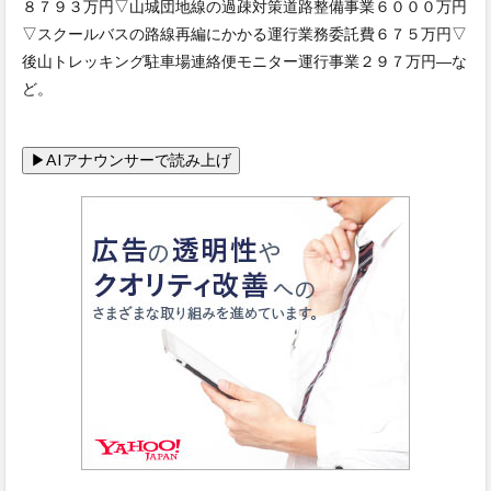
８７９３万円▽山城団地線の過疎対策道路整備事業６０００万円
▽スクールバスの路線再編にかかる運行業務委託費６７５万円▽
後山トレッキング駐車場連絡便モニター運行事業２９７万円―な
ど。