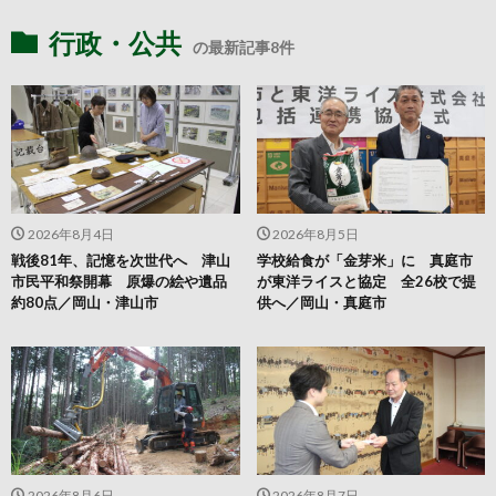
行政・公共
の最新記事8件
2026年8月4日
2026年8月5日
戦後81年、記憶を次世代へ 津山
学校給食が「金芽米」に 真庭市
市民平和祭開幕 原爆の絵や遺品
が東洋ライスと協定 全26校で提
約80点／岡山・津山市
供へ／岡山・真庭市
2026年8月6日
2026年8月7日