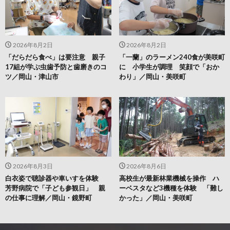
2026年8月2日
2026年8月2日
「だらだら食べ」は要注意 親子
「一蘭」のラーメン240食が美咲町
17組が学ぶ虫歯予防と歯磨きのコ
に 小学生が調理 笑顔で「おか
ツ／岡山・津山市
わり」／岡山・美咲町
2026年8月3日
2026年8月6日
白衣姿で聴診器や車いすを体験
高校生が最新林業機械を操作 ハ
芳野病院で「子ども参観日」 親
ーベスタなど3機種を体験 「難し
の仕事に理解／岡山・鏡野町
かった」／岡山・美咲町