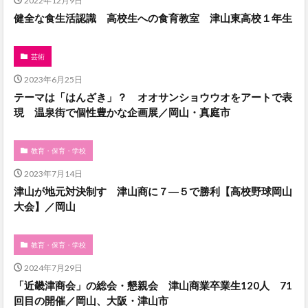
2022年12月9日
健全な食生活認識 高校生への食育教室 津山東高校１年生
芸術
2023年6月25日
テーマは「はんざき」？ オオサンショウウオをアートで表
現 温泉街で個性豊かな企画展／岡山・真庭市
教育・保育・学校
2023年7月14日
津山が地元対決制す 津山商に７―５で勝利【高校野球岡山
大会】／岡山
教育・保育・学校
2024年7月29日
「近畿津商会」の総会・懇親会 津山商業卒業生120人 71
回目の開催／岡山、大阪・津山市