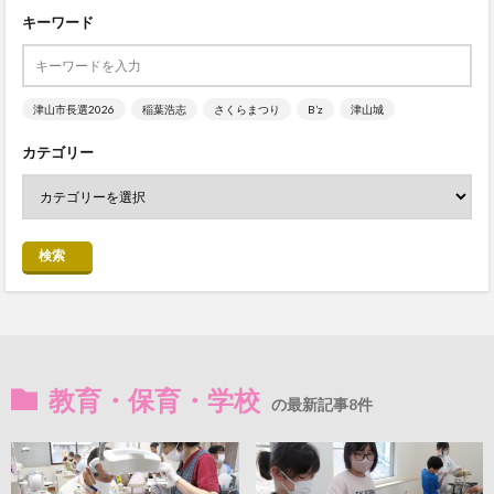
キーワード
津山市長選2026
稲葉浩志
さくらまつり
B’z
津山城
カテゴリー
検索
教育・保育・学校
の最新記事8件