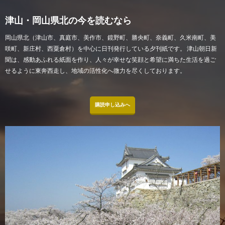
津山・岡山県北の今を読むなら
岡山県北（津山市、真庭市、美作市、鏡野町、勝央町、奈義町、久米南町、美
咲町、新庄村、西粟倉村）を中心に日刊発行している夕刊紙です。 津山朝日新
聞は、感動あふれる紙面を作り、人々が幸せな笑顔と希望に満ちた生活を過ご
せるように東奔西走し、地域の活性化へ微力を尽くしております。
購読申し込みへ