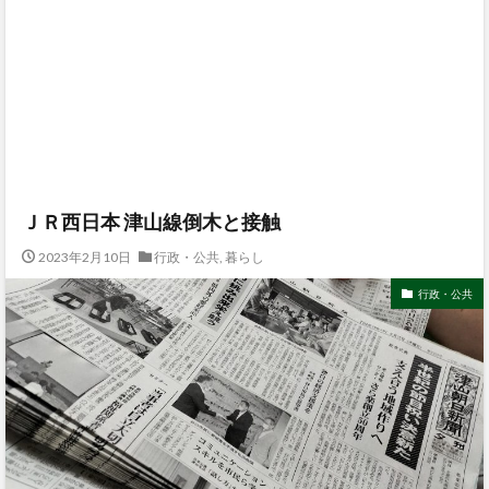
ＪＲ西日本 津山線倒木と接触
2023年2月10日
行政・公共
,
暮らし
行政・公共