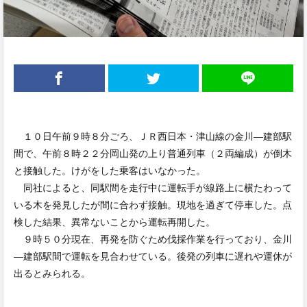
１０日午前９時８分ごろ、ＪＲ西日本・津山線の金川―建部駅
間で、午前８時２２分岡山発の上り普通列車（２両編成）が倒木
と接触した。けがをした乗客はいなかった。
同社によると、同駅間を走行中に運転手が線路上に横たわって
いる木を発見したが間に合わず接触。現地を過ぎて停車した。点
検した結果、異常ないことから運転再開した。
９時５０分現在、再発を防ぐため伐採作業を行っており、金川
―建部駅間で運転を見合わせている。後発の列車に遅れや運休が
出るとみられる。