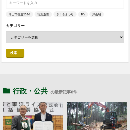
津山市長選2026
稲葉浩志
さくらまつり
B’z
津山城
カテゴリー
検索
行政・公共
の最新記事8件