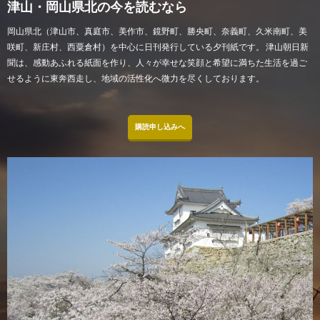
津山・岡山県北の今を読むなら
岡山県北（津山市、真庭市、美作市、鏡野町、勝央町、奈義町、久米南町、美
咲町、新庄村、西粟倉村）を中心に日刊発行している夕刊紙です。 津山朝日新
聞は、感動あふれる紙面を作り、人々が幸せな笑顔と希望に満ちた生活を過ご
せるように東奔西走し、地域の活性化へ微力を尽くしております。
購読申し込みへ