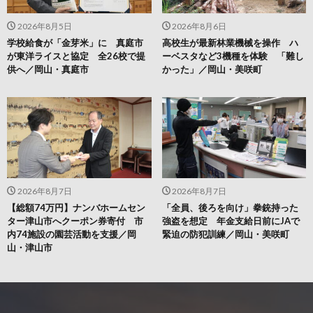
2026年8月5日
2026年8月6日
学校給食が「金芽米」に 真庭市
高校生が最新林業機械を操作 ハ
が東洋ライスと協定 全26校で提
ーベスタなど3機種を体験 「難し
供へ／岡山・真庭市
かった」／岡山・美咲町
2026年8月7日
2026年8月7日
【総額74万円】ナンバホームセン
「全員、後ろを向け」拳銃持った
ター津山市へクーポン券寄付 市
強盗を想定 年金支給日前にJAで
内74施設の園芸活動を支援／岡
緊迫の防犯訓練／岡山・美咲町
山・津山市