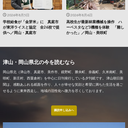
2026年8月5日
2026年8月6日
学校給食が「金芽米」に 真庭市
高校生が最新林業機械を操作 ハ
が東洋ライスと協定 全26校で提
ーベスタなど3機種を体験 「難し
供へ／岡山・真庭市
かった」／岡山・美咲町
津山・岡山県北の今を読むなら
岡山県北（津山市、真庭市、美作市、鏡野町、勝央町、奈義町、久米南町、美
咲町、新庄村、西粟倉村）を中心に日刊発行している夕刊紙です。 津山朝日新
聞は、感動あふれる紙面を作り、人々が幸せな笑顔と希望に満ちた生活を過ご
せるように東奔西走し、地域の活性化へ微力を尽くしております。
購読申し込みへ