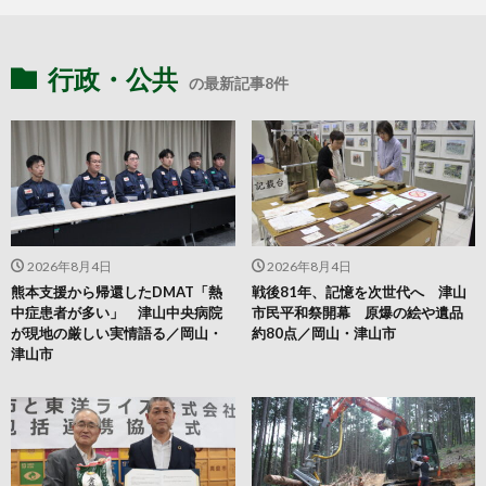
行政・公共
の最新記事8件
2026年8月4日
2026年8月4日
熊本支援から帰還したDMAT「熱
戦後81年、記憶を次世代へ 津山
中症患者が多い」 津山中央病院
市民平和祭開幕 原爆の絵や遺品
が現地の厳しい実情語る／岡山・
約80点／岡山・津山市
津山市