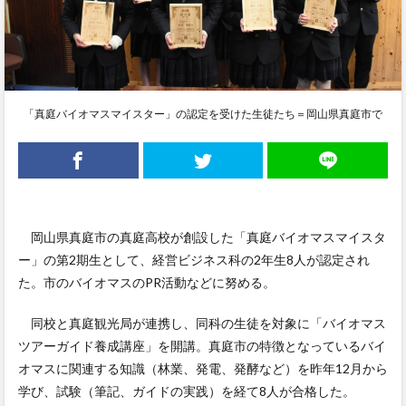
「真庭バイオマスマイスター」の認定を受けた生徒たち＝岡山県真庭市で
岡山県真庭市の真庭高校が創設した「真庭バイオマスマイスタ
ー」の第2期生として、経営ビジネス科の2年生8人が認定され
た。市のバイオマスのPR活動などに努める。
同校と真庭観光局が連携し、同科の生徒を対象に「バイオマス
ツアーガイド養成講座」を開講。真庭市の特徴となっているバイ
オマスに関連する知識（林業、発電、発酵など）を昨年12月から
学び、試験（筆記、ガイドの実践）を経て8人が合格した。