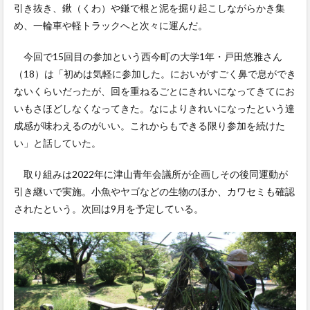
引き抜き、鍬（くわ）や鎌で根と泥を掘り起こしながらかき集
め、一輪車や軽トラックへと次々に運んだ。
今回で15回目の参加という西今町の大学1年・戸田悠雅さん
（18）は「初めは気軽に参加した。においがすごく鼻で息ができ
ないくらいだったが、回を重ねるごとにきれいになってきてにお
いもさほどしなくなってきた。なによりきれいになったという達
成感が味わえるのがいい。これからもできる限り参加を続けた
い」と話していた。
取り組みは2022年に津山青年会議所が企画しその後同運動が
引き継いで実施。小魚やヤゴなどの生物のほか、カワセミも確認
されたという。次回は9月を予定している。