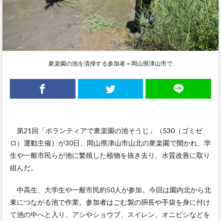
衆楽園の池を清掃する参加者＝岡山県津山市で
第21回「ボランティアで衆楽園の池そうじ」（530（ゴミゼ
ロ）運動主催）が30日、岡山県津山市山北の衆楽園で開かれ、学
生や一般市民らが池に繁殖した植物を抜き去り、水質改善に取り
組んだ。
中高生、大学生や一般市民約50人が参加。今回は園内北から北
東につながる池で作業。参加者はごむ製の胴長や手袋を身に付け
て池の中へと入り、アシやショウブ、スイレン、オニビシなどを