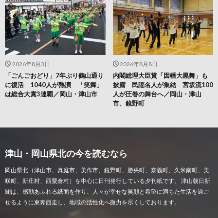
2026年8月3日
2026年8月8日
「ごんごおどり」7年ぶり鶴山通り
内閣総理大臣賞「因幡大黒舞」も
に復活 1040人が熱演 「笑舞」
披露 民謡名人が集結 宮坂流100
は総合大賞3連覇／岡山・津山市
人が圧巻の舞台へ／岡山・津山
市、鏡野町
津山・岡山県北の今を読むなら
岡山県北（津山市、真庭市、美作市、鏡野町、勝央町、奈義町、久米南町、美
咲町、新庄村、西粟倉村）を中心に日刊発行している夕刊紙です。 津山朝日新
聞は、感動あふれる紙面を作り、人々が幸せな笑顔と希望に満ちた生活を過ご
せるように東奔西走し、地域の活性化へ微力を尽くしております。