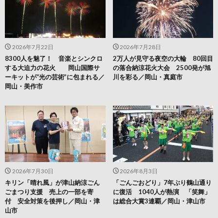
2026年7月22日
2026年7月28日
8300人を魅了！ 音楽とシンクロ
2万人が見守る夜空の大輪 80回目
する大迫力の花火 岡山国際サ
の落合納涼花火大会 2500発が旭
ーキットが“光の芸術”に包まれる／
川を彩る／岡山・真庭市
岡山・美作市
2026年7月30日
2026年8月3日
キリン「晴れ風」が津山納涼ごん
「ごんごおどり」7年ぶり鶴山通り
ごまつり支援 売上の一部を寄
に復活 1040人が熱演 「笑舞」
付 安全対策を後押し／岡山・津
は総合大賞3連覇／岡山・津山市
山市