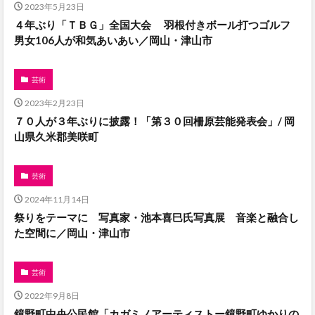
2023年5月23日
４年ぶり「ＴＢＧ」全国大会 羽根付きボール打つゴルフ
男女106人が和気あいあい／岡山・津山市
芸術
2023年2月23日
７０人が３年ぶりに披露！「第３０回柵原芸能発表会」/ 岡
山県久米郡美咲町
芸術
2024年11月14日
祭りをテーマに 写真家・池本喜巳氏写真展 音楽と融合し
た空間に／岡山・津山市
芸術
2022年9月8日
鏡野町中央公民館「カガミノアーティストー鏡野町ゆかりの