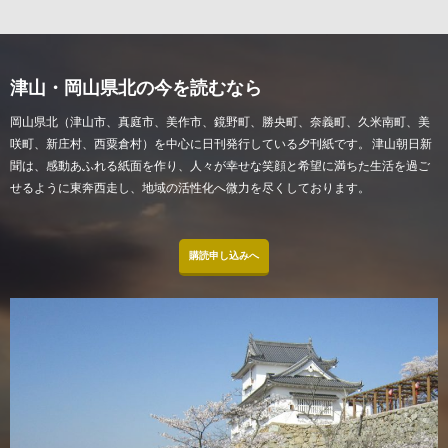
津山・岡山県北の今を読むなら
岡山県北（津山市、真庭市、美作市、鏡野町、勝央町、奈義町、久米南町、美
咲町、新庄村、西粟倉村）を中心に日刊発行している夕刊紙です。 津山朝日新
聞は、感動あふれる紙面を作り、人々が幸せな笑顔と希望に満ちた生活を過ご
せるように東奔西走し、地域の活性化へ微力を尽くしております。
購読申し込みへ