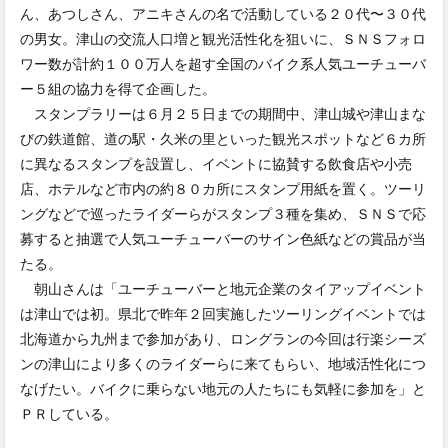
ん、あつしさん、アニキさんの名で活動している２０代〜３０代
の男女。津山の交流人口増と観光活性化を狙いに、ＳＮＳフォロ
ワー数が計約１００万人を超す全国のバイク系人気ユーチューバ
ー５組の協力を得て企画した。
スタンプラリーは６月２５日までの期間中、津山城や津山まな
びの鉄道館、道の駅・久米の里といった観光スポットなど６カ所
に異なるスタンプを設置し、イベントに協賛する飲食店や小売
店、ホテルなど市内の約８０カ所にスタンプ用紙を置く。ツーリ
ングなどで巡ったライダーらがスタンプ３種を集め、ＳＮＳで応
募すると抽選で人気ユーチューバーのサイン色紙などの賞品が当
たる。
朝山さんは「ユーチューバーと地元企業のタイアップイベント
は津山では初。県北で昨年２回実施したツーリングイベントでは
北海道から九州まで参加があり、ロングランの今回は行楽シーズ
ンの津山により多くのライダーらに来てもらい、地域活性化につ
なげたい。バイクに乗らない地元の人たちにも気軽に参加を」と
ＰＲしている。