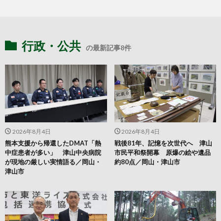
行政・公共
の最新記事8件
2026年8月4日
2026年8月4日
熊本支援から帰還したDMAT「熱
戦後81年、記憶を次世代へ 津山
中症患者が多い」 津山中央病院
市民平和祭開幕 原爆の絵や遺品
が現地の厳しい実情語る／岡山・
約80点／岡山・津山市
津山市