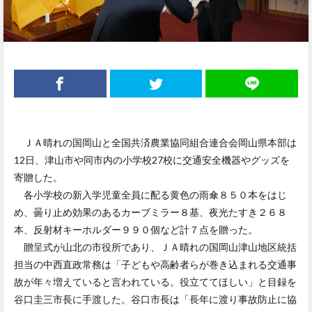
ＪＡ晴れの国岡山と全国共済農業協同組合連合会岡山県本部は
12日、津山市や同市内の小学校27校に交通安全機器やグッズを
寄贈した。
各小学校の新入学児童全員に配る黄色の雨傘８５０本をはじ
め、曇り止め効果のあるカーブミラー８基、夜光たすき２６８
本、反射材キーホルダー９９０個など計７点を贈った。
贈呈式が山北の市役所であり、ＪＡ晴れの国岡山津山地区統括
担当の中西直政常務は「子どもや高齢者らが巻き込まれる交通事
故が年々増えていると言われている。役立ててほしい」と目録を
谷口圭三市長に手渡した。谷口市長は「長年に渡り事故防止に協