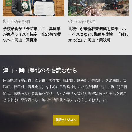
2026年8月5日
2026年8月6日
学校給食が「金芽米」に 真庭市
高校生が最新林業機械を操作 ハ
が東洋ライスと協定 全26校で提
ーベスタなど3機種を体験 「難し
供へ／岡山・真庭市
かった」／岡山・美咲町
津山・岡山県北の今を読むなら
岡山県北（津山市、真庭市、美作市、鏡野町、勝央町、奈義町、久米南町、美
咲町、新庄村、西粟倉村）を中心に日刊発行している夕刊紙です。 津山朝日新
聞は、感動あふれる紙面を作り、人々が幸せな笑顔と希望に満ちた生活を過ご
せるように東奔西走し、地域の活性化へ微力を尽くしております。
購読申し込みへ