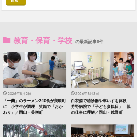
検索
教育・保育・学校
の最新記事8件
2026年8月2日
2026年8月3日
「一蘭」のラーメン240食が美咲町
白衣姿で聴診器や車いすを体験
に 小学生が調理 笑顔で「おか
芳野病院で「子ども参観日」 親
わり」／岡山・美咲町
の仕事に理解／岡山・鏡野町