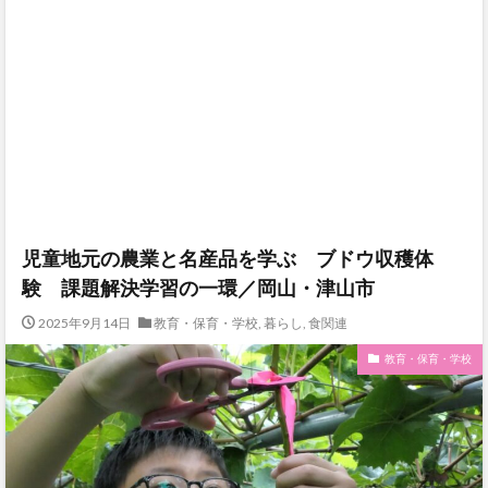
児童地元の農業と名産品を学ぶ ブドウ収穫体
験 課題解決学習の一環／岡山・津山市
2025年9月14日
教育・保育・学校
,
暮らし
,
食関連
教育・保育・学校