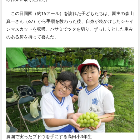
この日同園（約15アール）を訪れた子どもたちは、園主の森山
真一さん（67）から手順を教わった後、自身が袋かけしたシャイ
ンマスカットを収穫。ハサミでツタを切り、ずっしりとした重み
のある房を持って喜んだ。
農園で実ったブドウを手にする高田小3年生