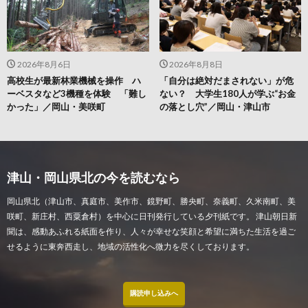
2026年8月6日
2026年8月8日
高校生が最新林業機械を操作 ハ
「自分は絶対だまされない」が危
ーベスタなど3機種を体験 「難し
ない？ 大学生180人が学ぶ“お金
かった」／岡山・美咲町
の落とし穴”／岡山・津山市
津山・岡山県北の今を読むなら
岡山県北（津山市、真庭市、美作市、鏡野町、勝央町、奈義町、久米南町、美
咲町、新庄村、西粟倉村）を中心に日刊発行している夕刊紙です。 津山朝日新
聞は、感動あふれる紙面を作り、人々が幸せな笑顔と希望に満ちた生活を過ご
せるように東奔西走し、地域の活性化へ微力を尽くしております。
購読申し込みへ