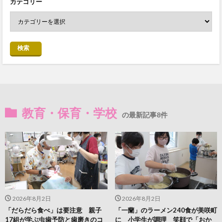
カテゴリー
検索
教育・保育・学校
の最新記事8件
2026年8月2日
2026年8月2日
「だらだら食べ」は要注意 親子
「一蘭」のラーメン240食が美咲町
17組が学ぶ虫歯予防と歯磨きのコ
に 小学生が調理 笑顔で「おか