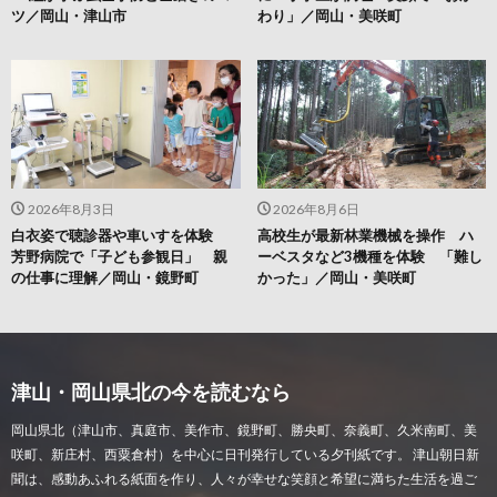
ツ／岡山・津山市
わり」／岡山・美咲町
2026年8月3日
2026年8月6日
白衣姿で聴診器や車いすを体験
高校生が最新林業機械を操作 ハ
芳野病院で「子ども参観日」 親
ーベスタなど3機種を体験 「難し
の仕事に理解／岡山・鏡野町
かった」／岡山・美咲町
津山・岡山県北の今を読むなら
岡山県北（津山市、真庭市、美作市、鏡野町、勝央町、奈義町、久米南町、美
咲町、新庄村、西粟倉村）を中心に日刊発行している夕刊紙です。 津山朝日新
聞は、感動あふれる紙面を作り、人々が幸せな笑顔と希望に満ちた生活を過ご