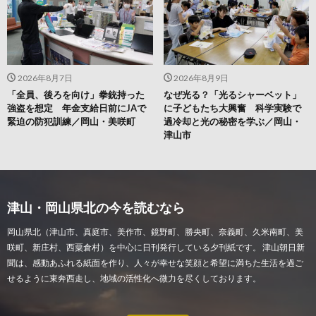
2026年8月7日
2026年8月9日
「全員、後ろを向け」拳銃持った
なぜ光る？「光るシャーベット」
強盗を想定 年金支給日前にJAで
に子どもたち大興奮 科学実験で
緊迫の防犯訓練／岡山・美咲町
過冷却と光の秘密を学ぶ／岡山・
津山市
津山・岡山県北の今を読むなら
岡山県北（津山市、真庭市、美作市、鏡野町、勝央町、奈義町、久米南町、美
咲町、新庄村、西粟倉村）を中心に日刊発行している夕刊紙です。 津山朝日新
聞は、感動あふれる紙面を作り、人々が幸せな笑顔と希望に満ちた生活を過ご
せるように東奔西走し、地域の活性化へ微力を尽くしております。