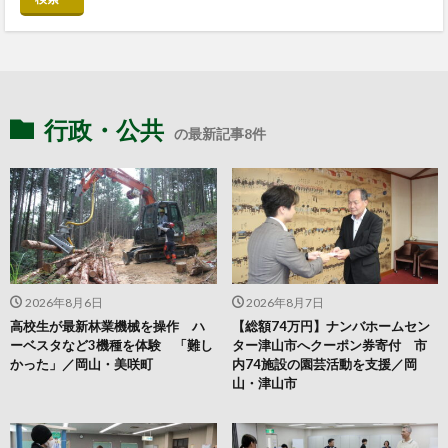
行政・公共
の最新記事8件
2026年8月6日
2026年8月7日
高校生が最新林業機械を操作 ハ
【総額74万円】ナンバホームセン
ーベスタなど3機種を体験 「難し
ター津山市へクーポン券寄付 市
かった」／岡山・美咲町
内74施設の園芸活動を支援／岡
山・津山市