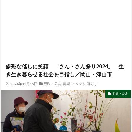
多彩な催しに笑顔 「さん・さん祭り2024」 生
き生き暮らせる社会を目指し／岡山・津山市
2024年12月15日
行政・公共
,
芸術
,
イベント
,
暮らし
行政・公共