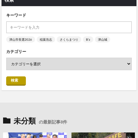
キーワード
津山市長選2026
稲葉浩志
さくらまつり
B’z
津山城
カテゴリー
検索
未分類
の最新記事8件