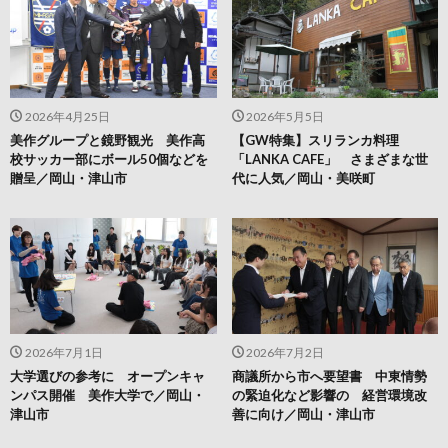
2026年4月25日
2026年5月5日
美作グループと鏡野観光 美作高
【GW特集】スリランカ料理
校サッカー部にボール50個などを
「LANKA CAFE」 さまざまな世
贈呈／岡山・津山市
代に人気／岡山・美咲町
2026年7月1日
2026年7月2日
大学選びの参考に オープンキャ
商議所から市へ要望書 中東情勢
ンパス開催 美作大学で／岡山・
の緊迫化など影響の 経営環境改
津山市
善に向け／岡山・津山市