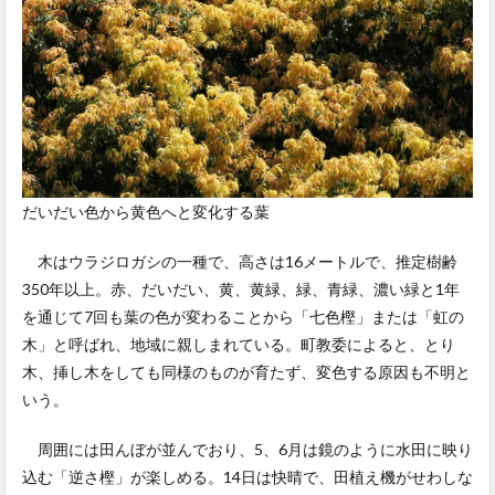
だいだい色から黄色へと変化する葉
木はウラジロガシの一種で、高さは16メートルで、推定樹齢
350年以上。赤、だいだい、黄、黄緑、緑、青緑、濃い緑と1年
を通じて7回も葉の色が変わることから「七色樫」または「虹の
木」と呼ばれ、地域に親しまれている。町教委によると、とり
木、挿し木をしても同様のものが育たず、変色する原因も不明と
いう。
周囲には田んぼが並んでおり、5、6月は鏡のように水田に映り
込む「逆さ樫」が楽しめる。14日は快晴で、田植え機がせわしな