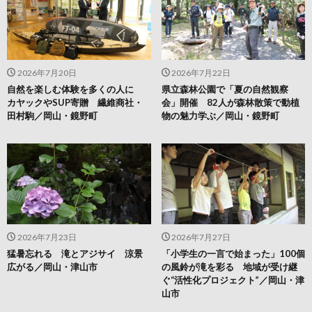
2026年7月20日
2026年7月22日
自然を楽しむ体験を多くの人に
県立森林公園で「夏の自然観察
カヤックやSUP寄贈 繊維商社・
会」開催 82人が森林散策で動植
田村駒／岡山・鏡野町
物の魅力学ぶ／岡山・鏡野町
2026年7月23日
2026年7月27日
猛暑忘れる 滝とアジサイ 涼景
「小学生の一言で始まった」100個
広がる／岡山・津山市
の風鈴が滝を彩る 地域が受け継
ぐ“活性化プロジェクト”／岡山・津
山市