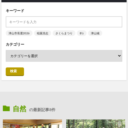
キーワード
津山市長選2026
稲葉浩志
さくらまつり
B’z
津山城
カテゴリー
検索
自然
の最新記事8件