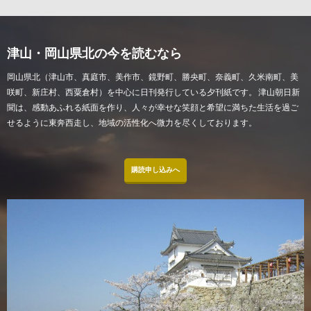
津山・岡山県北の今を読むなら
岡山県北（津山市、真庭市、美作市、鏡野町、勝央町、奈義町、久米南町、美
咲町、新庄村、西粟倉村）を中心に日刊発行している夕刊紙です。 津山朝日新
聞は、感動あふれる紙面を作り、人々が幸せな笑顔と希望に満ちた生活を過ご
せるように東奔西走し、地域の活性化へ微力を尽くしております。
購読申し込みへ