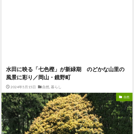
水田に映る「七色樫」が新緑期 のどかな山里の
風景に彩り／岡山・鏡野町
2024年5月15日
自然
,
暮らし
自然