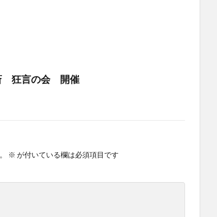
斎 狂言の会 開催
。
※
が付いている欄は必須項目です