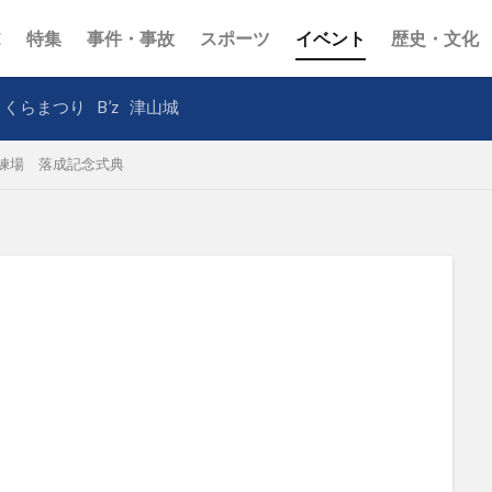
E
特集
事件・事故
スポーツ
イベント
歴史・文化
さくらまつり
B’z
津山城
練場 落成記念式典