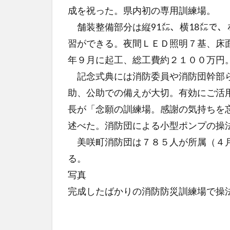
成を祝った。県内初の専用訓練場。
舗装整備部分は縦91㍍、横18㍍で
習ができる。夜間ＬＥＤ照明７基、床
年９月に起工、総工費約２１００万円
記念式典には消防委員や消防団幹部ら
助、公助での備えが大切。有効にご活
長が「念願の訓練場。感謝の気持ちを
述べた。消防団による小型ポンプの操
美咲町消防団は７８５人が所属（４月
る。
写真
完成したばかりの消防防災訓練場で操