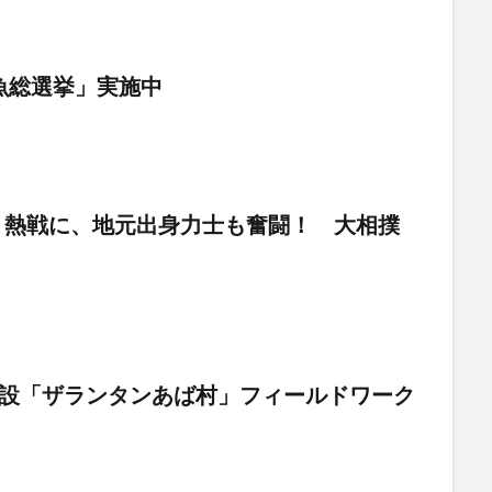
魚総選挙」実施中
 熱戦に、地元出身力士も奮闘！ 大相撲
グ施設「ザランタンあば村」フィールドワーク