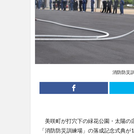
消防防災
美咲町が打穴下の緑花公園・太陽の広
「消防防災訓練場」の落成記念式典が