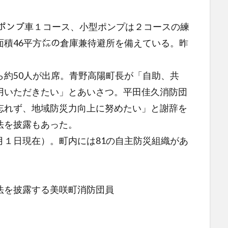
、ポンプ車１コース、小型ポンプは２コースの練
面積46平方㍍の倉庫兼待避所を備えている。昨
。
約50人が出席。青野高陽町長が「自助、共
用いただきたい」とあいさつ。平田佳久消防団
忘れず、地域防災力向上に努めたい」と謝辞を
法を披露もあった。
１日現在）。町内には81の自主防災組織があ
法を披露する美咲町消防団員