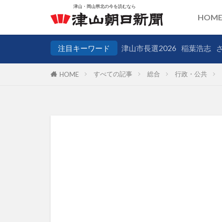
HOM
注目キーワード
津山市長選2026
稲葉浩志
すべての記事
総合
行政・公共
HOME