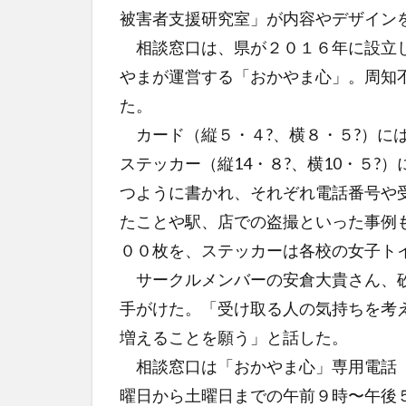
被害者支援研究室」が内容やデザイン
相談窓口は、県が２０１６年に設立し
やまが運営する「おかやま心」。周知
た。
カード（縦５・４?、横８・５?）に
ステッカー（縦14・８?、横10・５
つように書かれ、それぞれ電話番号や
たことや駅、店での盗撮といった事例
００枚を、ステッカーは各校の女子ト
サークルメンバーの安倉大貴さん、砂
手がけた。「受け取る人の気持ちを考
増えることを願う」と話した。
相談窓口は「おかやま心」専用電話（
曜日から土曜日までの午前９時〜午後