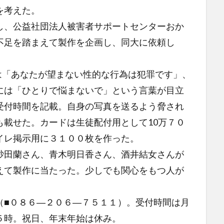
を考えた。
、公益社団法人被害者サポートセンターおか
不足を踏まえて製作を企画し、同大に依頼し
は「あなたが望まない性的な行為は犯罪です」、
?）には「ひとりで悩まないで」という言葉が目立
受付時間を記載。自身の写真を送るよう脅され
も載せた。カードは生徒配付用として10万７０
イレ掲示用に３１００枚を作った。
田蘭さん、青木明日香さん、酒井結女さんが
えて製作に当たった。少しでも関心をもつ人が
■０８６―２０６―７５１１）。受付時間は月
５時。祝日、年末年始は休み。