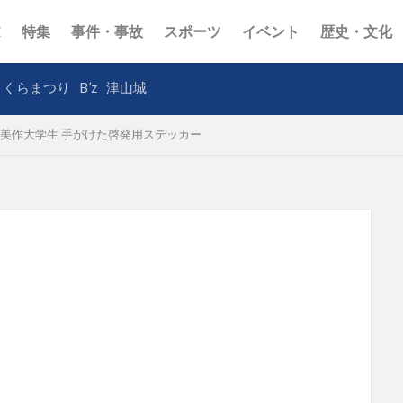
E
特集
事件・事故
スポーツ
イベント
歴史・文化
さくらまつり
B’z
津山城
美作大学生 手がけた啓発用ステッカー